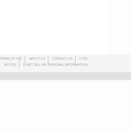
TERMS OF USE
ABOUT US
CONTACT US
CCPA
NOTICE
DON'T SELL MY PERSONAL INFORMATION